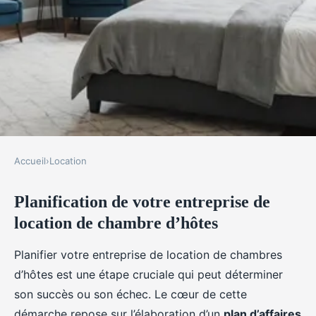
Accueil
›
Location
LOCATION
Planification de votre entreprise de
Comment démarrer votre
location de chambre d’hôtes
propre entreprise de location de
chambre d'hôtes
Planifier votre entreprise de location de chambres
d’hôtes est une étape cruciale qui peut déterminer
Mohamed
•
22 janvier 2025
•
7 min de lecture
son succès ou son échec. Le cœur de cette
démarche repose sur l’élaboration d’un
plan d’affaires